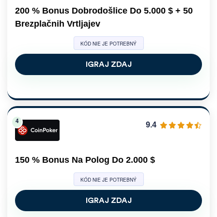
200 % Bonus Dobrodošlice Do 5.000 $ + 50
Brezplačnih Vrtljajev
KÓD NIE JE POTREBNÝ
IGRAJ ZDAJ
9.4
150 % Bonus Na Polog Do 2.000 $
KÓD NIE JE POTREBNÝ
IGRAJ ZDAJ