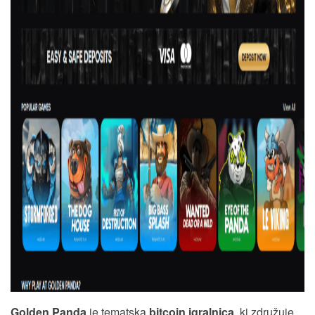
Golden Panda
je tematska
bitcoin igralnica
, ki združuje