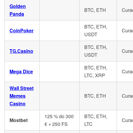
Golden
BTC, ETH
Cura
Panda
BTC, ETH,
CoinPoker
Cura
USDT
BTC, ETH,
TG.Casino
Cura
USDT
BTC, ETH,
Mega Dice
Cura
LTC, XRP
Wall Street
Memes
BTC, ETH
Cura
Casino
125 % do 300
BTC, ETH,
Mostbet
Cura
€ + 250 FS
LTC