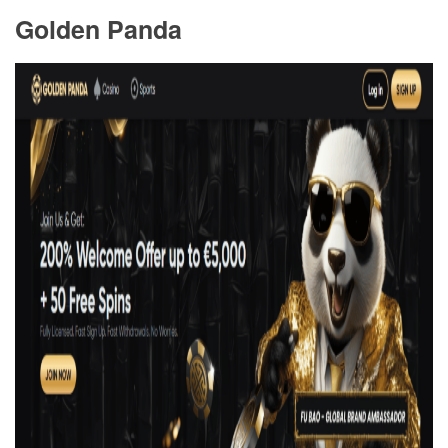
Golden Panda