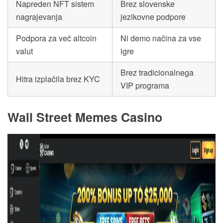
Napreden NFT sistem
Brez slovenske
nagrajevanja
jezikovne podpore
Podpora za več altcoin
Ni demo načina za vse
valut
igre
Brez tradicionalnega
Hitra izplačila brez KYC
VIP programa
Wall Street Memes Casino