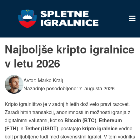
Najboljše kripto igralnice
v letu 2026
Avtor:
Marko Kralj
Nazadnje posodobljeno:
7. augusta 2026
Kripto igralništvo je v zadnjih letih doživelo pravi razcvet.
Zaradi hitrih transakcij, anonimnosti in možnosti igranja z
digitalnimi valutami, kot so
Bitcoin (BTC)
,
Ethereum
(ETH)
in
Tether (USDT)
, postajajo
kripto igralnice
vedno
bolj priljubljene tudi med slovenskimi igralci. V tem vodniku